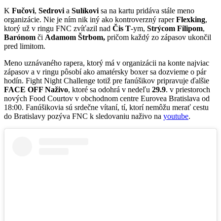
K
Fučovi
,
Sedrovi
a
Sulíkovi
sa na kartu pridáva stále meno
organizácie. Nie je ním nik iný ako kontroverzný raper
Flexking
,
ktorý už v ringu FNC zvíťazil nad
Čis T
-ym,
Strýcom Filipom
,
Barónom
či
Adamom Štrbom,
pričom každý zo zápasov ukončil
pred limitom.
Meno uznávaného rapera, ktorý má v organizácii na konte najviac
zápasov a v ringu pôsobí ako amatérsky boxer sa dozvieme o pár
hodín. Fight Night Challenge totiž pre fanúšikov pripravuje ďalšie
FACE OFF Naživo
, ktoré sa odohrá v nedeľu
29.9
. v priestoroch
nových Food Courtov v obchodnom centre Eurovea Bratislava od
18:00. Fanúšikovia sú srdečne vítaní, tí, ktorí nemôžu merať cestu
do Bratislavy pozýva FNC k sledovaniu naživo na
youtube
.