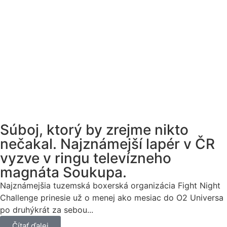
Súboj, ktorý by zrejme nikto
nečakal. Najznámejší lapér v ČR
vyzve v ringu televízneho
magnáta Soukupa.
Najznámejšia tuzemská boxerská organizácia Fight Night
Challenge prinesie už o menej ako mesiac do O2 Universa
po druhýkrát za sebou...
Čítať ďalej