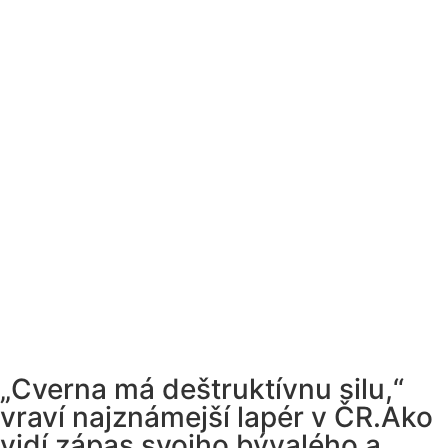
„Cverna má deštruktívnu silu,“
vraví najznámejší lapér v ČR.Ako
vidí zápas svojho bývalého a