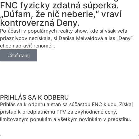
FNC fyzicky zdatná súperka.
„Dúfam, že nič neberie,“ vraví
kontroverzná Deny.
Po účasti v populárnych reality show, kde si však veľa
priaznivcov nezískala, si Denisa Melvaldová alias „Deny“
chce napraviť renomé...
Čítať ďalej
PRIHLÁS SA K ODBERU
Prihlás sa k odberu a staň sa súčasťou FNC klubu. Získaj
prístup k predplatnému PPV za zvýhodnené ceny,
limitovaným ponukám a všetkým novinkám v predstihu.