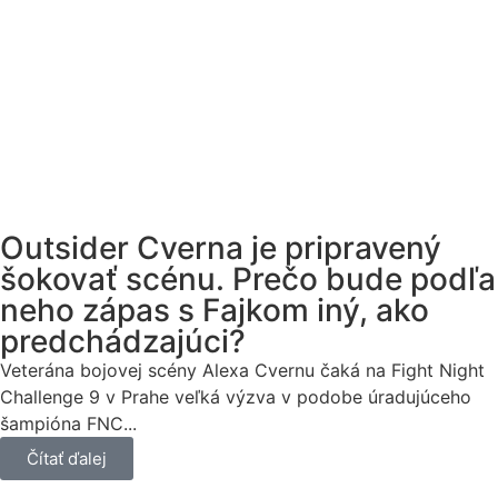
Outsider Cverna je pripravený
šokovať scénu. Prečo bude podľa
neho zápas s Fajkom iný, ako
predchádzajúci?
Veterána bojovej scény Alexa Cvernu čaká na Fight Night
Challenge 9 v Prahe veľká výzva v podobe úradujúceho
šampióna FNC...
Čítať ďalej