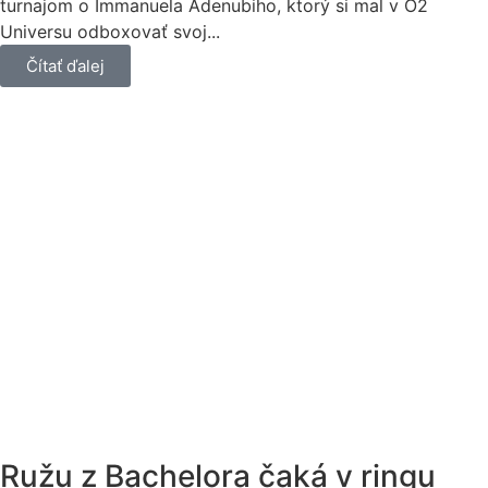
turnajom o Immanuela Adenubiho, ktorý si mal v O2
Universu odboxovať svoj...
Čítať ďalej
Ružu z Bachelora čaká v ringu