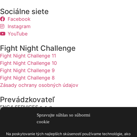
Sociálne siete
Facebook
Instagram
YouTube
Fight Night Challenge
Fight Night Challenge 11
Fight Night Challenge 10
Fight Night Challenge 9
Fight Night Challenge 8
Zásady ochrany osobných údajov
Prevádzkovateľ
FNC4 SERVICES s. r. o.
IČO: 56026862
Spravujte súhlas so súbormi
Adresa: Ulica Halenárska 408/3 917 01 Trnava
cookie
Na poskytovanie tých najlepších skúseností používame technológie, ako
Kontakt