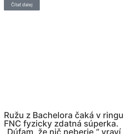
Čítať ďalej
Ružu z Bachelora čaká v ringu
FNC fyzicky zdatná súperka.
„Dúfam, že nič neberie,“ vraví