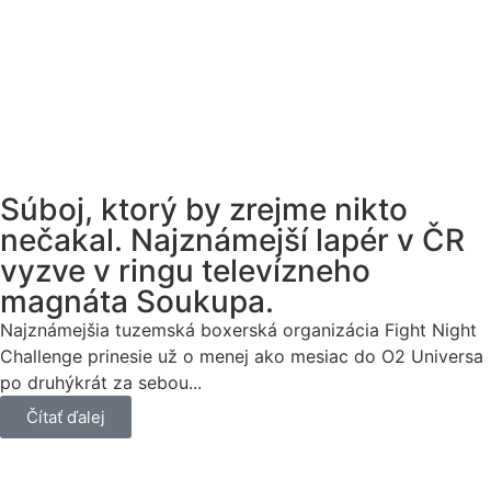
Súboj, ktorý by zrejme nikto
nečakal. Najznámejší lapér v ČR
vyzve v ringu televízneho
magnáta Soukupa.
Najznámejšia tuzemská boxerská organizácia Fight Night
Challenge prinesie už o menej ako mesiac do O2 Universa
po druhýkrát za sebou...
Čítať ďalej