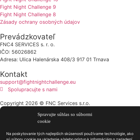
Fight Night Challenge 9
Fight Night Challenge 8
Zásady ochrany osobných údajov
Prevádzkovateľ
FNC4 SERVICES s. r. o.
IČO: 56026862
Adresa: Ulica Halenárska 408/3 917 01 Trnava
Kontakt
support@fightnightchallenge.eu
Spolupracujte s nami
Copyright 2026 © FNC Services s.r.o.
Spravujte súhlas so súbormi
cookie
Na poskytovanie tých najlepších skúseností používame technológie, ako
sú súbory cookie na ukladanie a/alebo prístup k informáciám o zariadení.