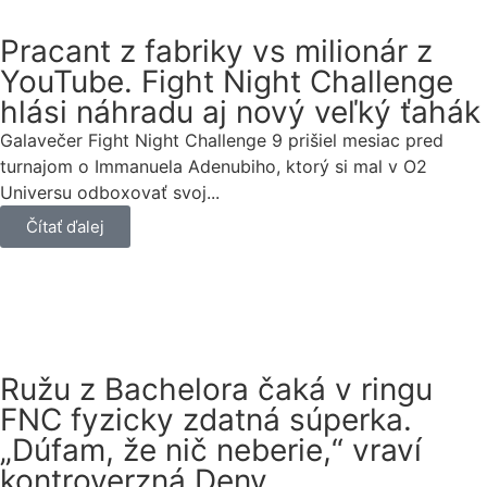
Pracant z fabriky vs milionár z
YouTube. Fight Night Challenge
hlási náhradu aj nový veľký ťahák
Galavečer Fight Night Challenge 9 prišiel mesiac pred
turnajom o Immanuela Adenubiho, ktorý si mal v O2
Universu odboxovať svoj...
Čítať ďalej
Ružu z Bachelora čaká v ringu
FNC fyzicky zdatná súperka.
„Dúfam, že nič neberie,“ vraví
kontroverzná Deny.