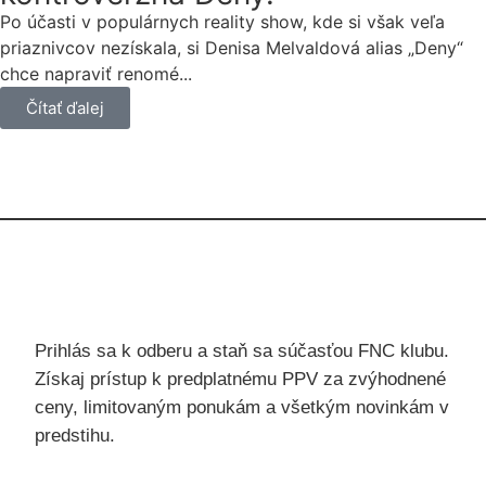
Po účasti v populárnych reality show, kde si však veľa
priaznivcov nezískala, si Denisa Melvaldová alias „Deny“
chce napraviť renomé...
Čítať ďalej
PRIHLÁS SA K ODBERU
Prihlás sa k odberu a staň sa súčasťou FNC klubu.
Získaj prístup k predplatnému PPV za zvýhodnené
ceny, limitovaným ponukám a všetkým novinkám v
predstihu.