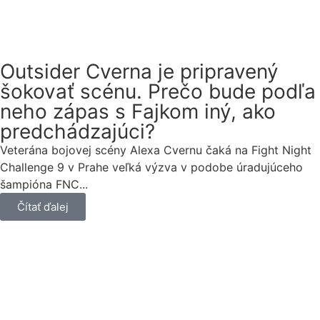
Outsider Cverna je pripravený
šokovať scénu. Prečo bude podľa
neho zápas s Fajkom iný, ako
predchádzajúci?
Veterána bojovej scény Alexa Cvernu čaká na Fight Night
Challenge 9 v Prahe veľká výzva v podobe úradujúceho
šampióna FNC...
Čítať ďalej