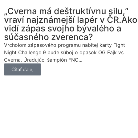
„Cverna má deštruktívnu silu,“
vraví najznámejší lapér v ČR.Ako
vidí zápas svojho bývalého a
súčasného zverenca?
Vrcholom zápasového programu nabitej karty Fight
Night Challenge 9 bude súboj o opasok OG Fajk vs
Cverna. Úradujúci šampión FNC...
Čítať ďalej