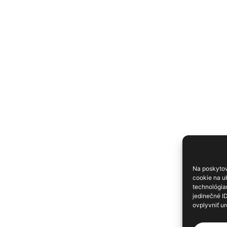
Na poskytov
cookie na uk
technológia
jedinečné I
ovplyvniť ur