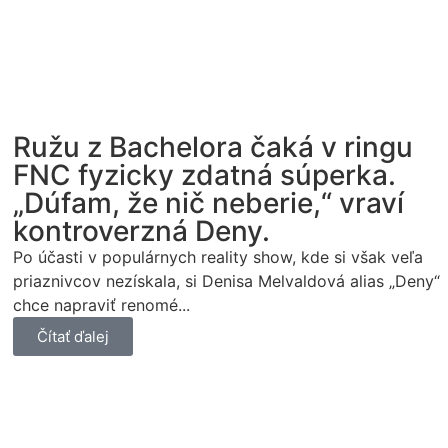
Ružu z Bachelora čaká v ringu
FNC fyzicky zdatná súperka.
„Dúfam, že nič neberie,“ vraví
kontroverzná Deny.
Po účasti v populárnych reality show, kde si však veľa
priaznivcov nezískala, si Denisa Melvaldová alias „Deny“
chce napraviť renomé...
Čítať ďalej