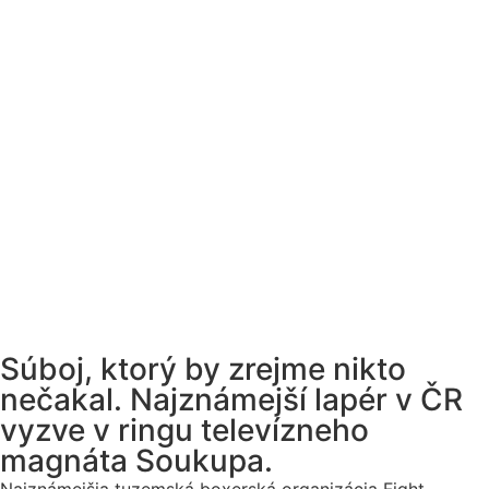
Súboj, ktorý by zrejme nikto
nečakal. Najznámejší lapér v ČR
vyzve v ringu televízneho
magnáta Soukupa.
Najznámejšia tuzemská boxerská organizácia Fight