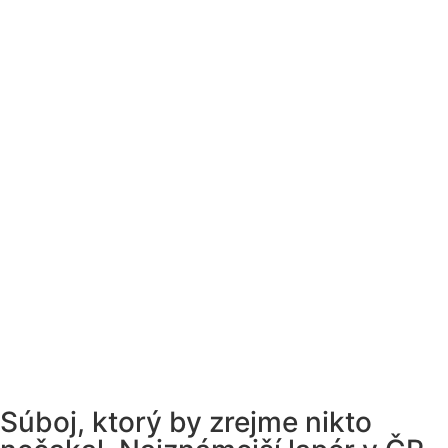
Súboj, ktorý by zrejme nikto