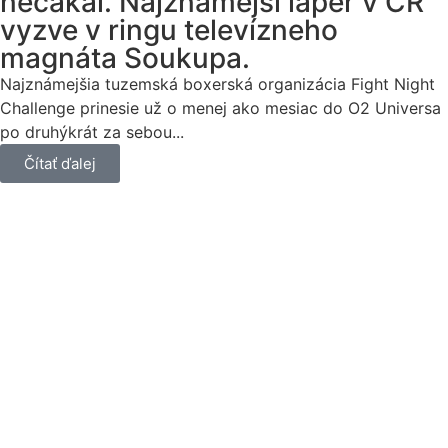
nečakal. Najznámejší lapér v ČR
vyzve v ringu televízneho
magnáta Soukupa.
Najznámejšia tuzemská boxerská organizácia Fight Night
Challenge prinesie už o menej ako mesiac do O2 Universa
po druhýkrát za sebou...
Čítať ďalej