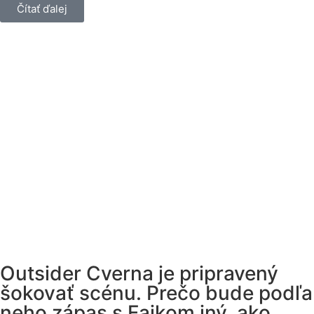
Čítať ďalej
Outsider Cverna je pripravený
šokovať scénu. Prečo bude podľa
neho zápas s Fajkom iný, ako