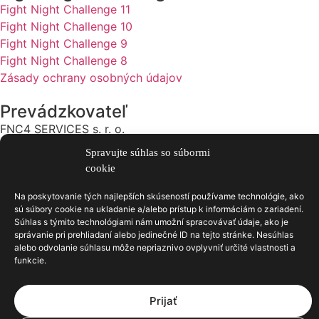
Fight Night Challenge 11
Fight Night Challenge 10
Fight Night Challenge 9
Fight Night Challenge 8
Zásady ochrany osobných údajov
Prevádzkovateľ
FNC4 SERVICES s. r. o.
IČO: 56026862
Spravujte súhlas so súbormi
Adresa: Ulica Halenárska 408/3 917 01 Trnava
cookie
Kontakt
Na poskytovanie tých najlepších skúseností používame technológie, ako
sú súbory cookie na ukladanie a/alebo prístup k informáciám o zariadení.
support@fightnightchallenge.eu
Súhlas s týmito technológiami nám umožní spracovávať údaje, ako je
Spolupracujte s nami
správanie pri prehliadaní alebo jedinečné ID na tejto stránke. Nesúhlas
alebo odvolanie súhlasu môže nepriaznivo ovplyvniť určité vlastnosti a
funkcie.
Copyright 2026 © FNC Services s.r.o.
Prijať