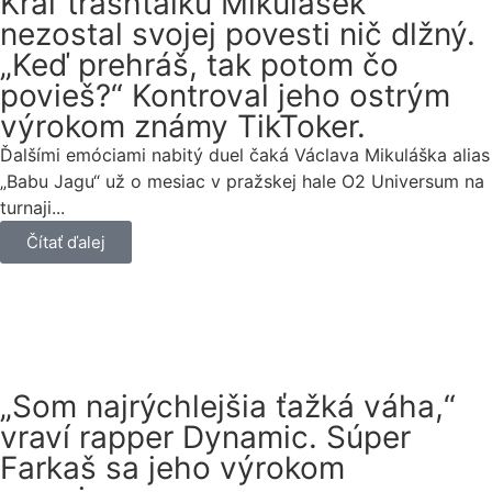
Kráľ trashtalku Mikulášek
nezostal svojej povesti nič dlžný.
„Keď prehráš, tak potom čo
povieš?“ Kontroval jeho ostrým
výrokom známy TikToker.
Ďalšími emóciami nabitý duel čaká Václava Mikuláška alias
„Babu Jagu“ už o mesiac v pražskej hale O2 Universum na
turnaji...
Čítať ďalej
„Som najrýchlejšia ťažká váha,“
vraví rapper Dynamic. Súper
Farkaš sa jeho výrokom