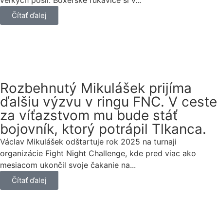
veľkých posíl. Boxerské rukavice si v...
Čítať ďalej
Rozbehnutý Mikulášek prijíma
ďalšiu výzvu v ringu FNC. V ceste
za víťazstvom mu bude stáť
bojovník, ktorý potrápil Tlkanca.
Václav Mikulášek odštartuje rok 2025 na turnaji
organizácie Fight Night Challenge, kde pred viac ako
mesiacom ukončil svoje čakanie na...
Čítať ďalej