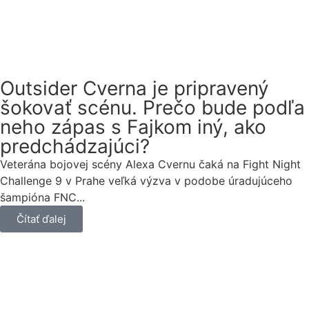
Outsider Cverna je pripravený
šokovať scénu. Prečo bude podľa
neho zápas s Fajkom iný, ako
predchádzajúci?
Veterána bojovej scény Alexa Cvernu čaká na Fight Night
Challenge 9 v Prahe veľká výzva v podobe úradujúceho
šampióna FNC...
Čítať ďalej