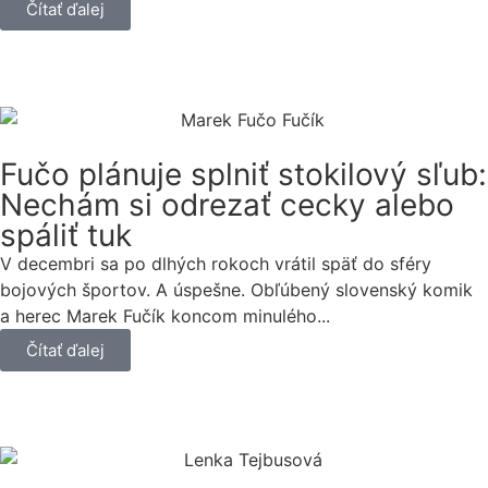
Čítať ďalej
Fučo plánuje splniť stokilový sľub:
Nechám si odrezať cecky alebo
spáliť tuk
V decembri sa po dlhých rokoch vrátil späť do sféry
bojových športov. A úspešne. Obľúbený slovenský komik
a herec Marek Fučík koncom minulého...
Čítať ďalej