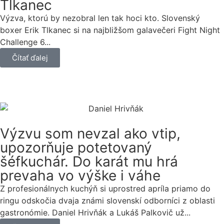
Tlkanec
Výzva, ktorú by nezobral len tak hoci kto. Slovenský
boxer Erik Tlkanec si na najbližšom galavečeri Fight Night
Challenge 6...
Čítať ďalej
Výzvu som nevzal ako vtip,
upozorňuje potetovaný
šéfkuchár. Do karát mu hrá
prevaha vo výške i váhe
Z profesionálnych kuchýň si uprostred apríla priamo do
ringu odskočia dvaja známi slovenskí odborníci z oblasti
gastronómie. Daniel Hrivňák a Lukáš Palkovič už...