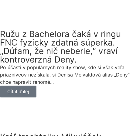
Ružu z Bachelora čaká v ringu
FNC fyzicky zdatná súperka.
„Dúfam, že nič neberie,“ vraví
kontroverzná Deny.
Po účasti v populárnych reality show, kde si však veľa
priaznivcov nezískala, si Denisa Melvaldová alias „Deny“
chce napraviť renomé...
Čítať ďalej