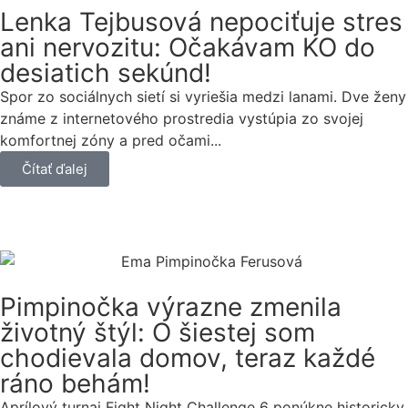
Lenka Tejbusová nepociťuje stres
ani nervozitu: Očakávam KO do
desiatich sekúnd!
Spor zo sociálnych sietí si vyriešia medzi lanami. Dve ženy
známe z internetového prostredia vystúpia zo svojej
komfortnej zóny a pred očami...
Čítať ďalej
Pimpinočka výrazne zmenila
životný štýl: O šiestej som
chodievala domov, teraz každé
ráno behám!
Aprílový turnaj Fight Night Challenge 6 ponúkne historicky