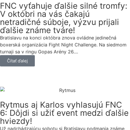
FNC vyťahuje ďalšie silné tromfy:
V októbri na vás čakajú
netradičné súboje, výzvu prijali
ďalšie známe tváre!
Bratislavu na konci októbra znova ovládne jedinečná
boxerská organizácia Fight Night Challenge. Na siedmom
turnaji sa v ringu Gopas Arény 26....
Čítať ďalej
Rytmus aj Karlos vyhlasujú FNC
6: Dôjdi si užiť event medzi ďalšie
hviezdy!
Už nadchádzajúcu sobotu si Bratislavu podmania známe