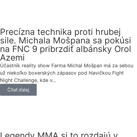
Precízna technika proti hrubej
sile. Michala Mošpana sa pokúsi
na FNC 9 pribrzdiť albánsky Orol
Azemi
Účastník reality show Farma Michal Mošpan má za sebou
už niekoľko boxerských zápasov pod hlavičkou Fight
Night Challenge, kde v...
Čítať ďalej
Legendy MMA si to rozdajú v