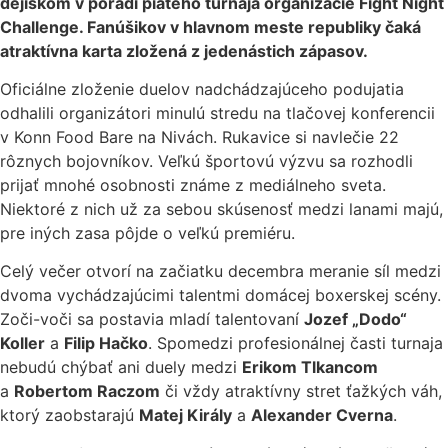
dejiskom v poradí piateho turnaja organizácie Fight Night
Challenge. Fanúšikov v hlavnom meste republiky čaká
atraktívna karta zložená z jedenástich zápasov.
Oficiálne zloženie duelov nadchádzajúceho podujatia
odhalili organizátori minulú stredu na tlačovej konferencii
v Konn Food Bare na Nivách. Rukavice si navlečie 22
rôznych bojovníkov. Veľkú športovú výzvu sa rozhodli
prijať mnohé osobnosti známe z mediálneho sveta.
Niektoré z nich už za sebou skúsenosť medzi lanami majú,
pre iných zasa pôjde o veľkú premiéru.
Celý večer otvorí na začiatku decembra meranie síl medzi
dvoma vychádzajúcimi talentmi domácej boxerskej scény.
Zoči-voči sa postavia mladí talentovaní
Jozef „Dodo“
Koller
a
Filip Hačko
. Spomedzi profesionálnej časti turnaja
nebudú chýbať ani duely medzi
Erikom Tlkancom
a
Robertom Raczom
či vždy atraktívny stret ťažkých váh,
ktorý zaobstarajú
Matej Király
a
Alexander Cverna
.