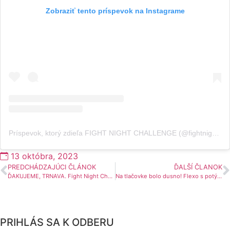
Zobraziť tento príspevok na Instagrame
Príspevok, ktorý zdieľa FIGHT NIGHT CHALLENGE (@fightnightchallenge)
13 októbra, 2023
PREDCHÁDZAJÚCI ČLÁNOK
ĎALŠÍ ČLANOK
ĎAKUJEME, TRNAVA. Fight Night Challenge 4 sme vypredali a mierime do Bratislavy!
Na tlačovke bolo dusno! Flexo s potýčkou…
PRIHLÁS SA K ODBERU