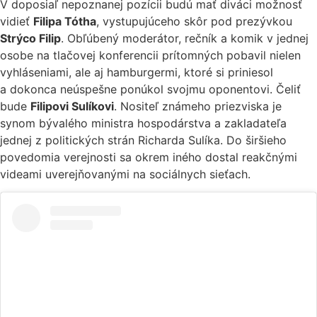
V doposiaľ nepoznanej pozícii budú mať diváci možnosť
vidieť
Filipa Tótha
, vystupujúceho skôr pod prezývkou
Strýco Filip
. Obľúbený moderátor, rečník a komik v jednej
osobe na tlačovej konferencii prítomných pobavil nielen
vyhláseniami, ale aj hamburgermi, ktoré si priniesol
a dokonca neúspešne ponúkol svojmu oponentovi. Čeliť
bude
Filipovi Sulíkovi
. Nositeľ známeho priezviska je
synom bývalého ministra hospodárstva a zakladateľa
jednej z politických strán Richarda Sulíka. Do širšieho
povedomia verejnosti sa okrem iného dostal reakčnými
videami uverejňovanými na sociálnych sieťach.