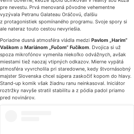
pre nevestu. Prvá menovaná pôvodne vehementne
vyzývala Petranu Galateau Oráčovú, ďalšiu
z protagonistiek spomínaného programu. Svoje spory si
ale nateraz touto cestou nevyriešia.
Poriadne dusná atmosféra vládla medzi
Pavlom „Harim“
Vaškom
a
Mariánom „Fučom“ Fučíkom
. Dvojica si už
spoza mikrofónov vymenila niekoľko odvážnych, avšak
miestami tiež naozaj vtipných odkazov. Mierne vypätá
atmosféra vyvrcholila pri staredowne, kedy štvornásobný
majster Slovenska chcel súpera zaskočiť kopom do hlavy.
Stand-up komik však žiadnu ranu neinkasoval. Iniciátor
roztržky navyše stratil stabilitu a z pódia padol priamo
pred novinárov.