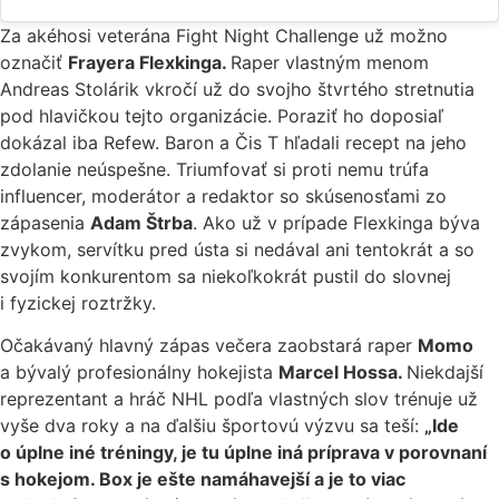
Za akéhosi veterána Fight Night Challenge už možno
označiť
Frayera Flexkinga.
Raper vlastným menom
Andreas Stolárik vkročí už do svojho štvrtého stretnutia
pod hlavičkou tejto organizácie. Poraziť ho doposiaľ
dokázal iba Refew. Baron a Čis T hľadali recept na jeho
zdolanie neúspešne. Triumfovať si proti nemu trúfa
influencer, moderátor a redaktor so skúsenosťami zo
zápasenia
Adam Štrba
. Ako už v prípade Flexkinga býva
zvykom, servítku pred ústa si nedával ani tentokrát a so
svojím konkurentom sa niekoľkokrát pustil do slovnej
i fyzickej roztržky.
Očakávaný hlavný zápas večera zaobstará raper
Momo
a bývalý profesionálny hokejista
Marcel Hossa.
Niekdajší
reprezentant a hráč NHL podľa vlastných slov trénuje už
vyše dva roky a na ďalšiu športovú výzvu sa teší:
„Ide
o úplne iné tréningy, je tu úplne iná príprava v porovnaní
s hokejom. Box je ešte namáhavejší a je to viac