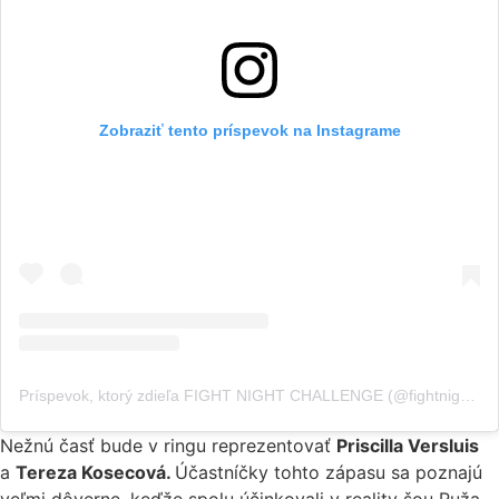
Zobraziť tento príspevok na Instagrame
Príspevok, ktorý zdieľa FIGHT NIGHT CHALLENGE (@fightnightchallenge)
Nežnú časť bude v ringu reprezentovať
Priscilla Versluis
a
Tereza Kosecová.
Účastníčky tohto zápasu sa poznajú
veľmi dôverne, keďže spolu účinkovali v reality šou Ruža