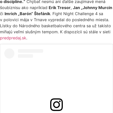
o disciplíne.“
Chýbať nesmú ani ďalšie zaujímavé mená
šoubiznisu ako napríklad
Erik Tresor
,
Jan „Johnny Murcin
či
Imrich „Barón“ Štefánik
. Fight Night Challenge 4 sa
v polovici mája v Trnave vypredal do posledného miesta.
Lístky do Národného basketbalového centra sa už takisto
míňajú veľmi slušným tempom. K dispozícii sú stále v sieti
predpredaj.sk
.