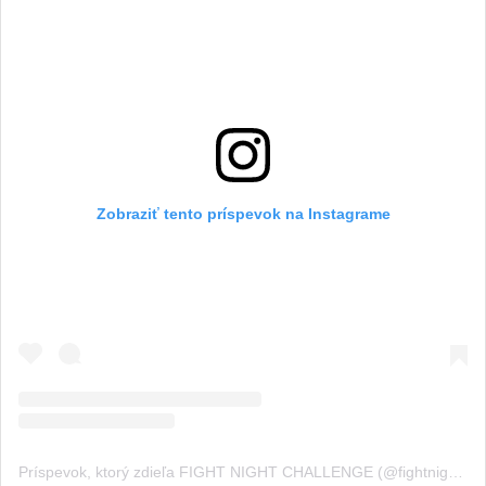
Zobraziť tento príspevok na Instagrame
Príspevok, ktorý zdieľa FIGHT NIGHT CHALLENGE (@fightnightchallenge)