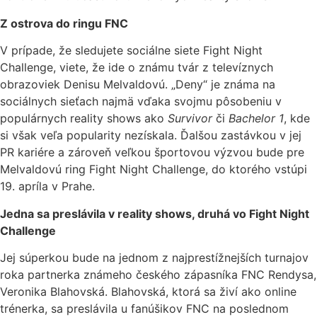
Z ostrova do ringu FNC
V prípade, že sledujete sociálne siete Fight Night
Challenge, viete, že ide o známu tvár z televíznych
obrazoviek Denisu Melvaldovú. „Deny“ je známa na
sociálnych sieťach najmä vďaka svojmu pôsobeniu v
populárnych reality shows ako
Survivor
či
Bachelor 1
, kde
si však veľa popularity nezískala. Ďalšou zastávkou v jej
PR kariére a zároveň veľkou športovou výzvou bude pre
Melvaldovú ring Fight Night Challenge, do ktorého vstúpi
19. apríla v Prahe.
Jedna sa preslávila v reality shows, druhá vo Fight Night
Challenge
Jej súperkou bude na jednom z najprestížnejších turnajov
roka partnerka známeho českého zápasníka FNC Rendysa,
Veronika Blahovská. Blahovská, ktorá sa živí ako online
trénerka, sa preslávila u fanúšikov FNC na poslednom