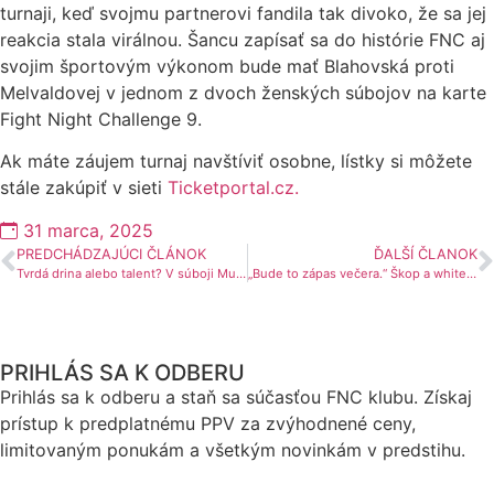
turnaji, keď svojmu partnerovi fandila tak divoko, že sa jej
reakcia stala virálnou. Šancu zapísať sa do histórie FNC aj
svojim športovým výkonom bude mať Blahovská proti
Melvaldovej v jednom z dvoch ženských súbojov na karte
Fight Night Challenge 9.
Ak máte záujem turnaj navštíviť osobne, lístky si môžete
stále zakúpiť v sieti
Ticketportal.cz.
31 marca, 2025
PREDCHÁDZAJÚCI ČLÁNOK
ĎALŠÍ ČLANOK
Tvrdá drina alebo talent? V súboji Murcina s Adenubim pôjde o stret dvoch odlišných svetov
„Bude to zápas večera.“ Škop a white gypsy Daniel lákajú fanúšikov na vojnu, akú na Fight Night Challenge ešte nevideli
PRIHLÁS SA K ODBERU
Prihlás sa k odberu a staň sa súčasťou FNC klubu. Získaj
prístup k predplatnému PPV za zvýhodnené ceny,
limitovaným ponukám a všetkým novinkám v predstihu.